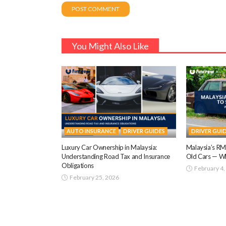
You Might Also Like
AUTO INSURANCE
DRIVER GUIDES
DRIVER GUI
Luxury Car Ownership in Malaysia:
Malaysia’s RM
Understanding Road Tax and Insurance
Old Cars — Wh
Obligations
February 4,
February 25, 2026