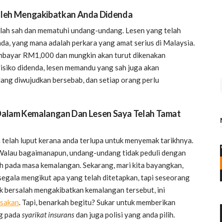
leh Mengakibatkan Anda Didenda
lah sah dan mematuhi undang-undang. Lesen yang telah
a, yang mana adalah perkara yang amat serius di Malaysia.
mbayar RM1,000 dan mungkin akan turut dikenakan
risiko didenda, lesen memandu yang sah juga akan
ang diwujudkan bersebab, dan setiap orang perlu
t Dalam Kemalangan Dan Lesen Saya Telah Tamat
telah luput kerana anda terlupa untuk menyemak tarikhnya.
Walau bagaimanapun, undang-undang tidak peduli dengan
sah pada masa kemalangan. Sekarang, mari kita bayangkan,
gala mengikut apa yang telah ditetapkan, tapi seseorang
dak bersalah mengakibatkan kemalangan tersebut, ini
osakan
. Tapi, benarkah begitu? Sukar untuk memberikan
ng pada
syarikat insurans
dan juga polisi yang anda pilih.