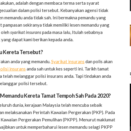
 lakukan, adalah dengan membaca terma serta syarat
gecualian dalam polisi tersebut. Kebanyakan agensi tidak
en memandu anda tidak sah. Ini bermakna pemandu yang
at pampasan sekiranya tidak memiliki lesen memandu yang
t oleh
syarikat insurans
pada masa lalu, Itulah sebabnya
 yang dapat kami berikan kepada anda.
u Kereta Tersebut?
i rakan anda yang memandu.
Syarikat insurans
dan polis akan
olisi insurans
anda sah untuk kes seperti ini. Tarikh tamat
telah melanggar polisi insurans anda. Tapi tindakan anda
langgar polisi tersebut.
Memandu Kereta Tamat Tempoh Sah Pada 2020?
uruh dunia, kerajaan Malaysia telah mencuba sebaik
an melaksanakan Perintah Kawalan Pergerakan (PKP). Pada
tah Kawalan Pergerakan Pemulihan (PKPP). Menurut maklumat
diwajibkan untuk memperbaharui lesen memandu selagi PKPP