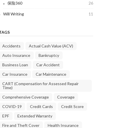
保险360
26
Will Writing
11
TAGS
Accidents
Actual Cash Value (ACV)
Auto Insurance
Bankruptcy
Business Loan
Car Accident
Car Insurance
Car Maintenance
CART (Compensation for Assessed Repair
Time)
Comprehensive Coverage
Coverage
COVID-19
Credit Cards
Credit Score
EPF
Extended Warranty
Fire and Theft Cover
Health Insurance