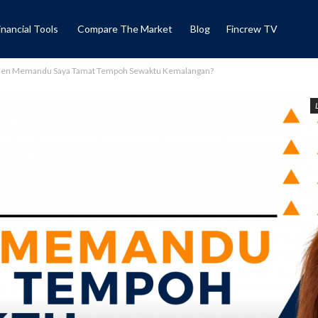
inancial Tools
Compare The Market
Blog
Fincrew TV
Lesen Memandu Saya Tamat Tempoh Sewaktu Kemalangan?