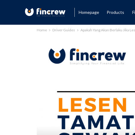
Homepage
Products
F
Home
Driver Guides
Apakah Yang Akan Berlaku Jika 