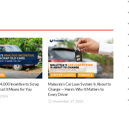
DES
DRIVER GUIDES
FINANCE
4,000 Incentive to Scrap
Malaysia’s Car Loan System Is About to
at It Means for You
Change — Here’s Why It Matters to
Every Driver
 2026
November 17, 2025