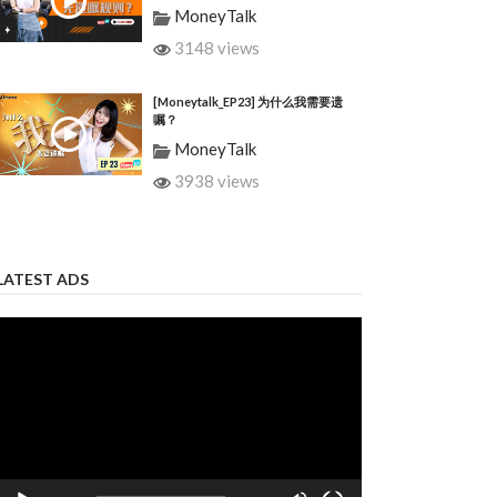
MoneyTalk
3148 views
[Moneytalk_EP23] 为什么我需要遗
嘱？
MoneyTalk
3938 views
LATEST ADS
Video
Player