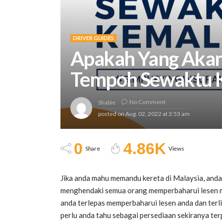
DRIVER GUIDES
Apakah Yang Akan
Tempoh Sewaktu 
No Comment
Shabie
posted on
Aug. 02, 2022 at 3:53 am
0
4.86K
Share
Views
Jika anda mahu memandu kereta di Malaysia, and
menghendaki semua orang memperbaharui lesen me
anda terlepas memperbaharui lesen anda dan ter
perlu anda tahu sebagai persediaan sekiranya ter